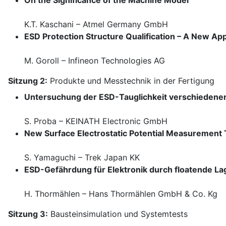
On the Significance of the Machine Model
K.T. Kaschani – Atmel Germany GmbH
ESD Protection Structure Qualification – A New App
M. Goroll – Infineon Technologies AG
Sitzung 2:
Produkte und Messtechnik in der Fertigung
Untersuchung der ESD-Tauglichkeit verschieden
S. Proba – KEINATH Electronic GmbH
New Surface Electrostatic Potential Measurement
S. Yamaguchi – Trek Japan KK
ESD-Gefährdung für Elektronik durch floatende L
H. Thormählen – Hans Thormählen GmbH & Co. Kg
Sitzung 3:
Bausteinsimulation und Systemtests